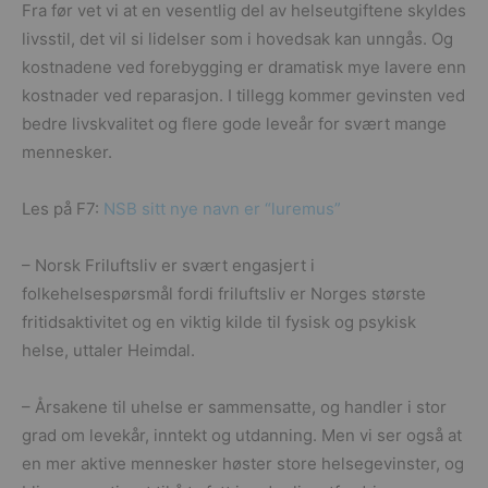
Fra før vet vi at en vesentlig del av helseutgiftene skyldes
livsstil, det vil si lidelser som i hovedsak kan unngås. Og
kostnadene ved forebygging er dramatisk mye lavere enn
kostnader ved reparasjon. I tillegg kommer gevinsten ved
bedre livskvalitet og flere gode leveår for svært mange
mennesker.
Les på F7:
NSB sitt nye navn er “luremus”
– Norsk Friluftsliv er svært engasjert i
folkehelsespørsmål fordi friluftsliv er Norges største
fritidsaktivitet og en viktig kilde til fysisk og psykisk
helse, uttaler Heimdal.
– Årsakene til uhelse er sammensatte, og handler i stor
grad om levekår, inntekt og utdanning. Men vi ser også at
en mer aktive mennesker høster store helsegevinster, og