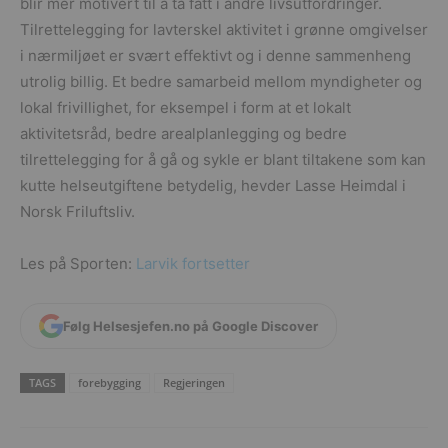
blir mer motivert til å ta fatt i andre livsutfordringer.
Tilrettelegging for lavterskel aktivitet i grønne omgivelser
i nærmiljøet er svært effektivt og i denne sammenheng
utrolig billig. Et bedre samarbeid mellom myndigheter og
lokal frivillighet, for eksempel i form at et lokalt
aktivitetsråd, bedre arealplanlegging og bedre
tilrettelegging for å gå og sykle er blant tiltakene som kan
kutte helseutgiftene betydelig, hevder Lasse Heimdal i
Norsk Friluftsliv.
Les på Sporten:
Larvik fortsetter
Følg Helsesjefen.no på Google Discover
TAGS
forebygging
Regjeringen