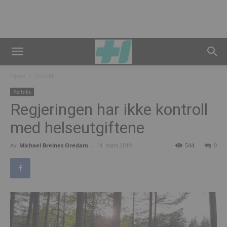
Hjem
Politikk
Politikk
Regjeringen har ikke kontroll
med helseutgiftene
Av
Michael Breines Oredam
-
14. mars 2019
544
0