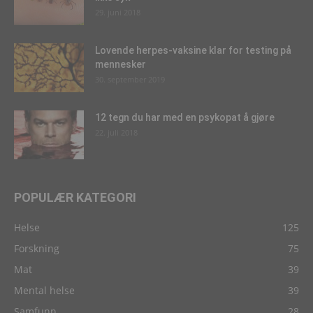
29. juni 2018
Lovende herpes-vaksine klar for testing på
mennesker
30. september 2019
12 tegn du har med en psykopat å gjøre
22. juli 2018
POPULÆR KATEGORI
Helse
125
Forskning
75
Mat
39
Mental helse
39
Samfunn
28