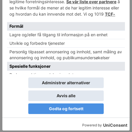
RELATERTE ARTIKLER
MER FRA FORFATTER
Osteopater gis autorisasjon som
helsepersonell
Går inn for aktiv dødshjelp
Åpning av kamper og konkurranser for
kontaktidretter over 20 år utsettes