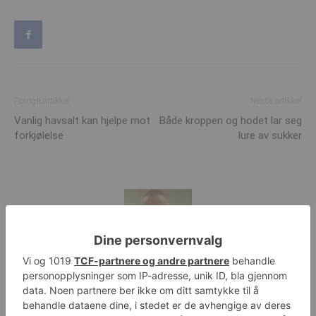
Forrige artikkel
Neste artikkel
Vanlig havsalt kan hjelpe mot
Både kroppen og hodet lar seg
forkjølelse
lure av sukker
Michael Breines Oredam
http://www.helsesjefen.no