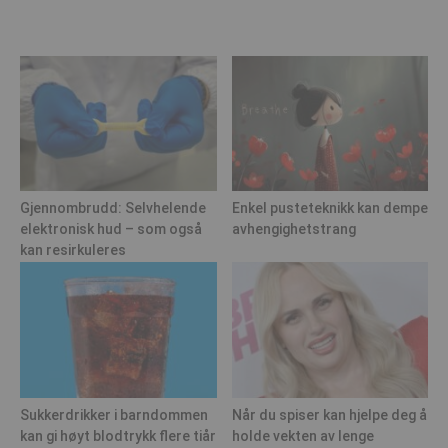
Gjennombrudd: Selvhelende
Enkel pusteteknikk kan dempe
elektronisk hud – som også
avhengighetstrang
kan resirkuleres
Sukkerdrikker i barndommen
Når du spiser kan hjelpe deg å
kan gi høyt blodtrykk flere tiår
holde vekten av lenge