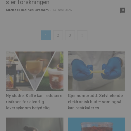
sier forskningen
Michael Breines Oredam
-
14. mai 2026
0
1
2
3
Ny studie: Kaffe kan redusere
Gjennombrudd: Selvhelende
risikoen for alvorlig
elektronisk hud – som også
leversykdom betydelig
kan resirkuleres