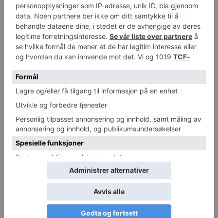
1,2 milliarder mennesker verden over har
psykiske lidelser
Michael Breines Oredam
-
25. mai 2026
0