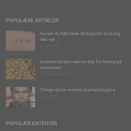
POPULÆRE ARTIKLER
Fjerner du flått innen ett døgn blir du trolig
ikke syk
29. juni 2018
Lovende herpes-vaksine klar for testing på
mennesker
30. september 2019
12 tegn du har med en psykopat å gjøre
22. juli 2018
POPULÆR KATEGORI