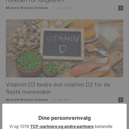
risikoen for lungekreft
Michael Breines Oredam
-
19. juni 2026
0
Vitamin D3 bedre enn vitamin D2 for de
fleste mennesker
Michael Breines Oredam
-
29. mai 2026
0