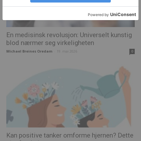
En medisinsk revolusjon: Universelt kunstig
blod nærmer seg virkeligheten
Michael Breines Oredam
-
19. mai 2026
0
Kan positive tanker omforme hjernen? Dette