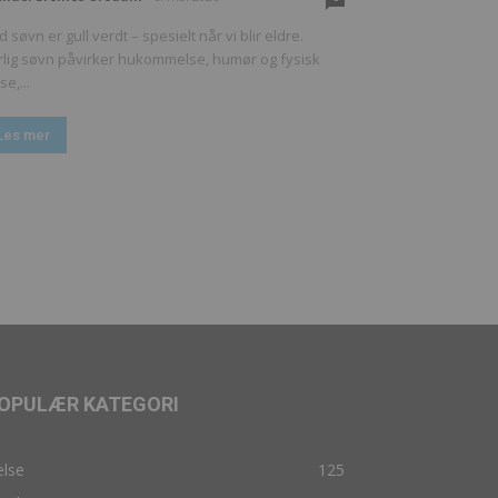
 søvn er gull verdt – spesielt når vi blir eldre.
lig søvn påvirker hukommelse, humør og fysisk
se,...
Les mer
OPULÆR KATEGORI
else
125