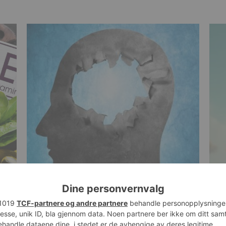
n å
Nytt legemiddel viser lovende effekt
Uve
mot Alzheimers sykdom
ast