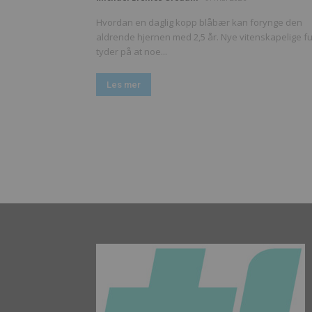
Hvordan en daglig kopp blåbær kan forynge den
aldrende hjernen med 2,5 år. Nye vitenskapelige f
tyder på at noe...
Les mer