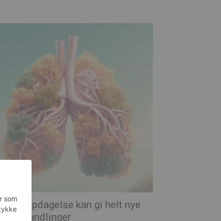
ntet oppdagelse kan gi helt nye
mabehandlinger