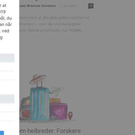
Michael Breines Oredam
-
2. juli 2026
kning
0
vis har forskere visst at allergisk astma skyldes et
aktivt immunsystem – men de små biologiske
rne som styrer denne prosessen, har forblitt...
s mer
rskning
iser som helbreder: Forskere