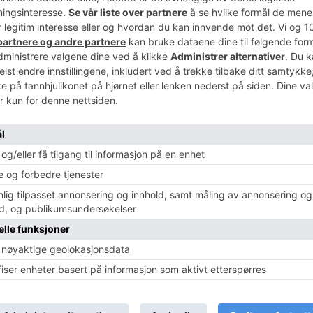
Michael Breines Oredam
-
9. juli 2026
0
Forskning
0
Fors
halve
Forskere har muligens funnet en ny måte å bremse
I åre
lde
Alzheimers sykdom på – ved å hjelpe hjerneceller med
over
å reparere sitt eget DNA. Oppdagelsen, publisert...
bryte
Les mer
Le
Forskning
Fo
lt
Kan positive tanker omforme
Re