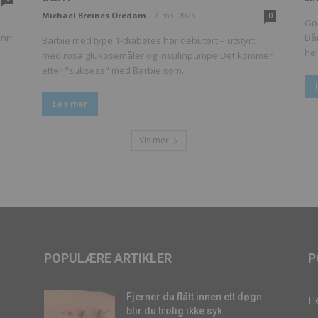
Michael Breines Oredam
-
7. mai 2026
0
God
unn
Dår
Barbie med type 1-diabetes har debutert – utstyrt
hel
med rosa glukosemåler og insulinpumpe Det kommer
etter "suksess" med Barbie som...
Les mer
Vis mer
POPULÆRE ARTIKLER
P
Fjerner du flått innen ett døgn
H
blir du trolig ikke syk