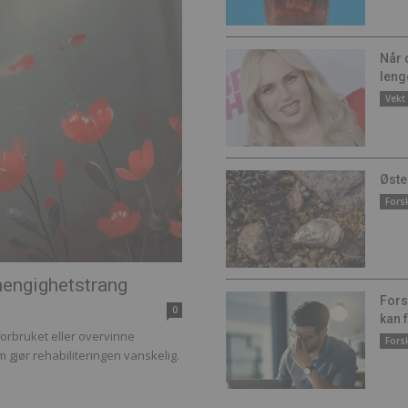
Når 
leng
Vekt
Øste
Fors
hengighetstrang
Fors
0
kan 
forbruket eller overvinne
Fors
 gjør rehabiliteringen vanskelig.