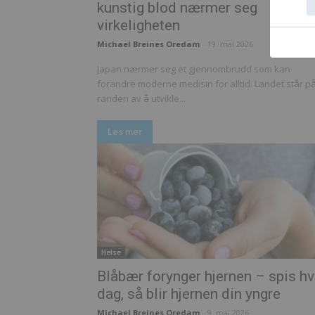
kunstig blod nærmer seg
virkeligheten
Michael Breines Oredam
-
19. mai 2026
Japan nærmer seg et gjennombrudd som kan
forandre moderne medisin for alltid. Landet står p
randen av å utvikle...
Les mer
Helse
Blåbær forynger hjernen – spis hv
dag, så blir hjernen din yngre
Michael Breines Oredam
-
9. mai 2026