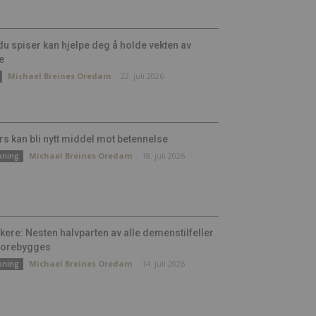
du spiser kan hjelpe deg å holde vekten av
e
Michael Breines Oredam
-
22. juli 2026
rs kan bli nytt middel mot betennelse
Michael Breines Oredam
-
18. juli 2026
kning
kere: Nesten halvparten av alle demenstilfeller
forebygges
Michael Breines Oredam
-
14. juli 2026
kning