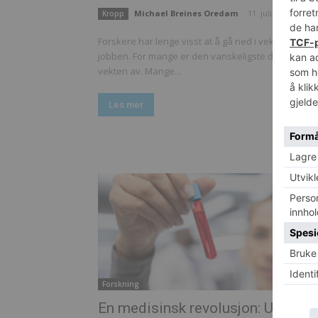
Michael Breines Oredam
-
11. juli 2026
Kropp
Forskere har lenge visst at å gå ned i vekt bare er 
jobben. For mange er den vanskeligste delen å ho
vekten av. Mange...
Les mer
Forskning
En medisinsk revolusjon: Universe