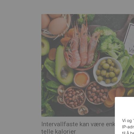
Intervallfaste kan være enklere en
telle kalorier