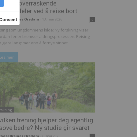
vslører overraskende
lsefordeler ved å reise bort
chael Breines Oredam
-
13. mai 2026
0
sing som ungdommens kilde: Ny forskning viser
rdan ferier bremser aldringsprosessen. Reising
 gjøre langt mer enn å fornye sinnet...
Les mer
rskning
ilken trening hjelper deg egentlig
sove bedre? Ny studie gir svaret
chael Breines Oredam
-
6. mai 2026
0