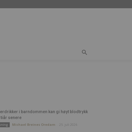
erdrikker i barndommen kan gi høyt blodtrykk
 tiår senere
Michael Breines Oredam
-
25. juli 2026
kning