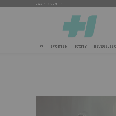
Logg inn / Meld inn
Helsesjefen
F7
SPORTEN
F7CITY
BEVEGELSER