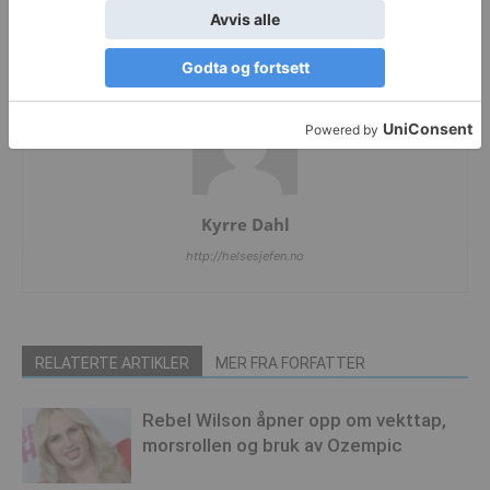
2 av 3 møter familien ute
Går inn for aktiv dødshjelp
Kyrre Dahl
http://helsesjefen.no
RELATERTE ARTIKLER
MER FRA FORFATTER
Rebel Wilson åpner opp om vekttap,
morsrollen og bruk av Ozempic