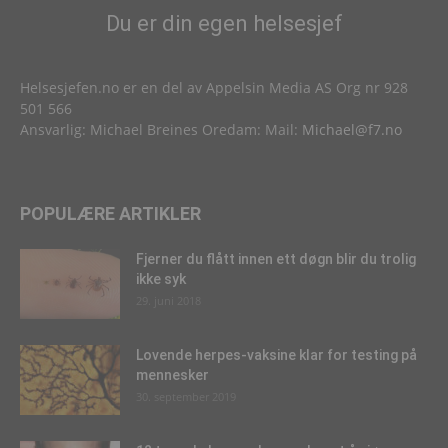
Du er din egen helsesjef
Helsesjefen.no er en del av Appelsin Media AS Org nr 928
501 566
Ansvarlig: Michael Breines Oredam: Mail:
Michael@f7.no
POPULÆRE ARTIKLER
Fjerner du flått innen ett døgn blir du trolig
ikke syk
29. juni 2018
Lovende herpes-vaksine klar for testing på
mennesker
30. september 2019