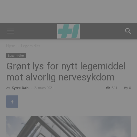
Hjem
Legemidler
Legemidler
Grønt lys for nytt legemiddel
mot alvorlig nervesykdom
Av
Kyrre Dahl
-
2. mars 2021
641
0