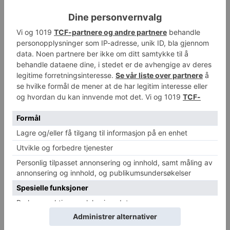
Kilde: Roche
Se også:
Godkjente første immunterapi for de med
leverkreft
Følg Helsesjefen.no på Google Discover
TAGS
SMP
Forrige artikkel
Neste artikkel