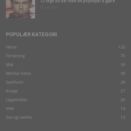
12 tegn du har med en psykopat å gjøre
22. juli 2018
POPULÆR KATEGORI
Helse
126
Forskning
75
Mat
39
Mental helse
39
Samfunn
28
Kropp
27
Legemidler
26
Vekt
14
Sex og samliv
13