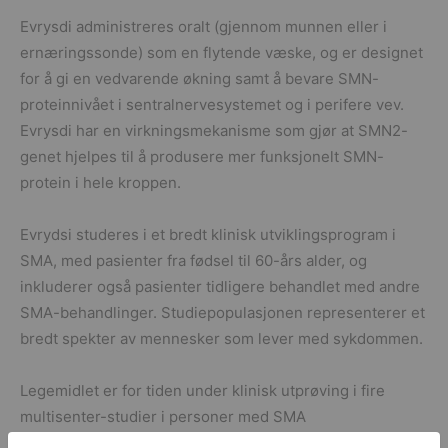
Evrysdi administreres oralt (gjennom munnen eller i
ernæringssonde) som en flytende væske, og er designet
for å gi en vedvarende økning samt å bevare SMN-
proteinnivået i sentralnervesystemet og i perifere vev.
Evrysdi har en virkningsmekanisme som gjør at SMN2-
genet hjelpes til å produsere mer funksjonelt SMN-
protein i hele kroppen.
Evrydsi studeres i et bredt klinisk utviklingsprogram i
SMA, med pasienter fra fødsel til 60-års alder, og
inkluderer også pasienter tidligere behandlet med andre
SMA-behandlinger. Studiepopulasjonen representerer et
bredt spekter av mennesker som lever med sykdommen.
Legemidlet er for tiden under klinisk utprøving i fire
multisenter-studier i personer med SMA