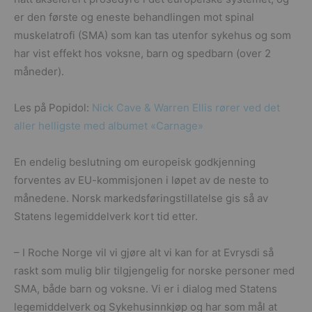
er den første og eneste behandlingen mot spinal
muskelatrofi (SMA) som kan tas utenfor sykehus og som
har vist effekt hos voksne, barn og spedbarn (over 2
måneder).
Les på Popidol:
Nick Cave & Warren Ellis rører ved det
aller helligste med albumet «Carnage»
En endelig beslutning om europeisk godkjenning
forventes av EU-kommisjonen i løpet av de neste to
månedene. Norsk markedsføringstillatelse gis så av
Statens legemiddelverk kort tid etter.
– I Roche Norge vil vi gjøre alt vi kan for at Evrysdi så
raskt som mulig blir tilgjengelig for norske personer med
SMA, både barn og voksne. Vi er i dialog med Statens
legemiddelverk og Sykehusinnkjøp og har som mål at