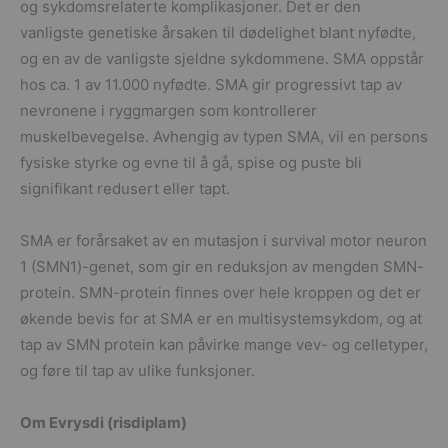
og sykdomsrelaterte komplikasjoner. Det er den
vanligste genetiske årsaken til dødelighet blant nyfødte,
og en av de vanligste sjeldne sykdommene. SMA oppstår
hos ca. 1 av 11.000 nyfødte. SMA gir progressivt tap av
nevronene i ryggmargen som kontrollerer
muskelbevegelse. Avhengig av typen SMA, vil en persons
fysiske styrke og evne til å gå, spise og puste bli
signifikant redusert eller tapt.
SMA er forårsaket av en mutasjon i survival motor neuron
1 (SMN1)-genet, som gir en reduksjon av mengden SMN-
protein. SMN-protein finnes over hele kroppen og det er
økende bevis for at SMA er en multisystemsykdom, og at
tap av SMN protein kan påvirke mange vev- og celletyper,
og føre til tap av ulike funksjoner.
Om Evrysdi (risdiplam)