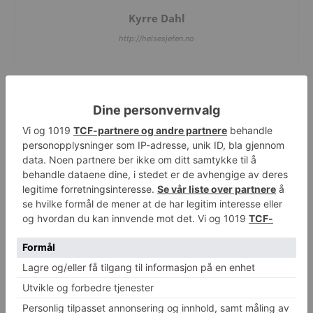
Kyrre Dahl
http://helsesjefen.no
RELATERTE ARTIKLER
MER FRA FORFATTER
Ny Barbie-dokke skal bidra til å
normalisere medisinsk utstyr for barn
Topp 10 sunneste land i verden
Eksplosjon i verdens tilfeller av
meslinger