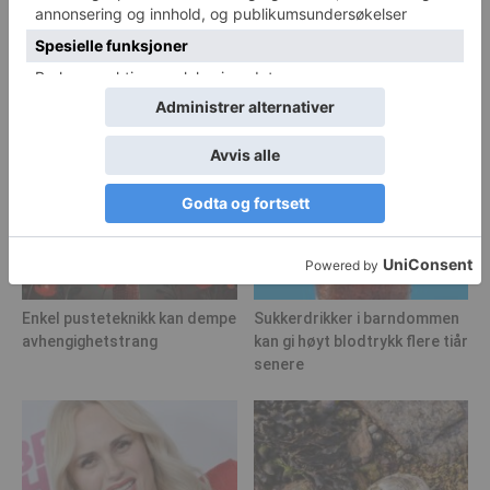
Enkel pusteteknikk kan dempe
Sukkerdrikker i barndommen
avhengighetstrang
kan gi høyt blodtrykk flere tiår
senere