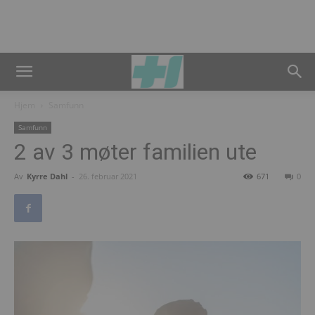
Hjem
Samfunn
Samfunn
2 av 3 møter familien ute
Av
Kyrre Dahl
-
26. februar 2021
671
0