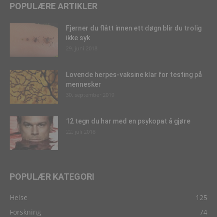
POPULÆRE ARTIKLER
Fjerner du flått innen ett døgn blir du trolig
ikke syk
29. juni 2018
Lovende herpes-vaksine klar for testing på
mennesker
30. september 2019
12 tegn du har med en psykopat å gjøre
22. juli 2018
POPULÆR KATEGORI
Helse
125
Forskning
74