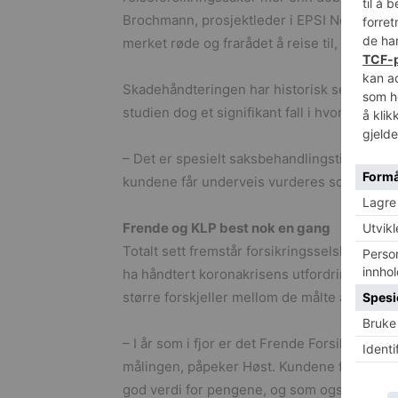
Brochmann, prosjektleder i EPSI Norge. Med
merket røde og frarådet å reise til, har ført 
Skadehåndteringen har historisk sett vært m
studien dog et signifikant fall i hvor forn
– Det er spesielt saksbehandlingstiden som 
kundene får underveis vurderes som dårli
Frende og KLP best nok en gang
Totalt sett fremstår forsikringsselskapene som
ha håndtert koronakrisens utfordringer på 
større forskjeller mellom de målte aktørene en
– I år som i fjor er det Frende Forsikring 
målingen, påpeker Høst. Kundene forteller o
god verdi for pengene, og som også er best 