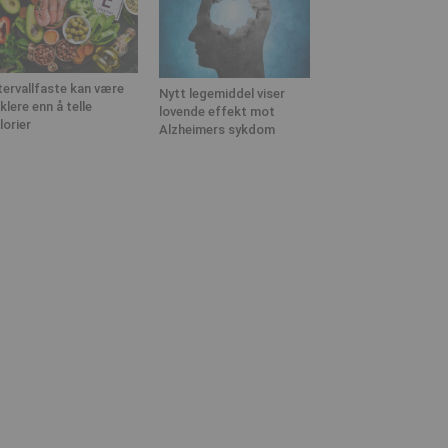
tervallfaste kan være
Nytt legemiddel viser
klere enn å telle
lovende effekt mot
lorier
Alzheimers sykdom