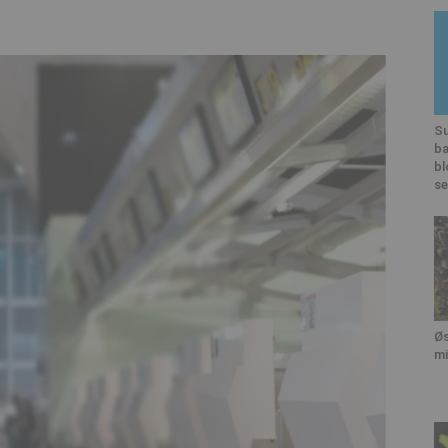
Su
ba
bl
se
Øs
mi