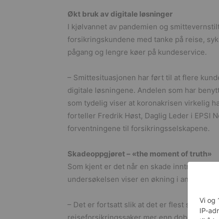
Økt bruk av digitale løsninger
I kjølvannet av pandemien og smittevernstil
forsikringskundene med tanke på reise, sykd
pågang og lengre køer på kundeservice.
– Smittesituasjonen har ført til at flere kun
digitale løsningene. Andelen som har benytte
som tydelig viser at koronakrisen virkelig ha
forteller Fredrik Høst, Daglig Leder i EPSI
forventningene til forsikringsselskapene.
Skadeoppgjøret – «the moment of truth»
Som kjent er det når en skade inntreffer at 
undersøkelsen viser en økning i andelen ku
– Det er fortsatt slik at det er flest skades
reiseforsikringssaker mer enn doblet seg i 