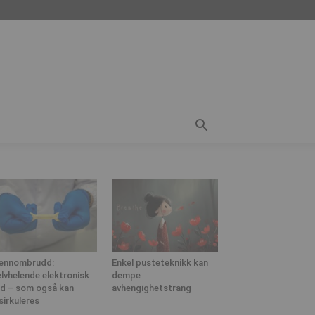
ennombrudd:
Enkel pusteteknikk kan
lvhelende elektronisk
dempe
d – som også kan
avhengighetstrang
sirkuleres