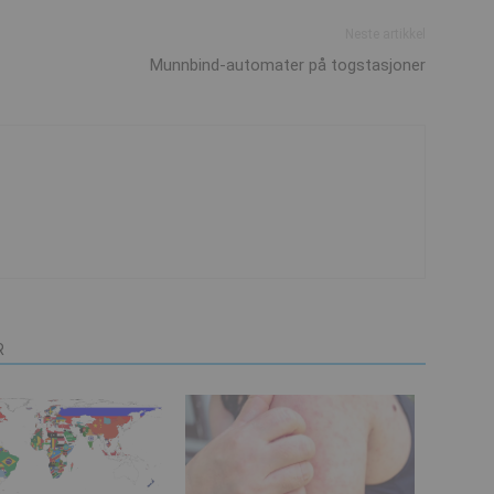
Neste artikkel
Munnbind-automater på togstasjoner
R