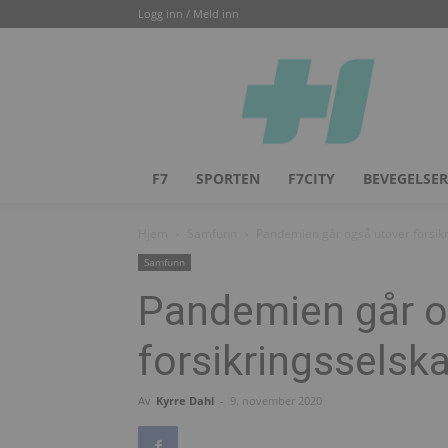
Logg inn / Meld inn
Helsesjefen
F7
SPORTEN
F7CITY
BEVEGELSER
Hjem
Samfunn
Pandemien går også utover forsik
Samfunn
Pandemien går o
forsikringsselsk
Av
Kyrre Dahl
-
9. november 2020