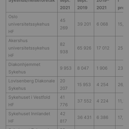
Sykehus/helseforetak
sept.
sept.
2019–
i
2021
2019
2021
pros
Oslo
45
universitetssykehus
39 201
6 068
15,5
269
HF
Akershus
82
universitetssykehus
65 926
17 012
25,8
938
HF
Diakonhjemmet
9 953
8 047
1 906
23,7
Sykehus
Lovisenberg Diakonale
20
15 953
4 254
26,7
Sykehus
207
Sykehuset i Vestfold
41
37 552
4 224
11,2
HF
776
Sykehuset Innlandet
42
36 431
6 386
17,5
HF
817