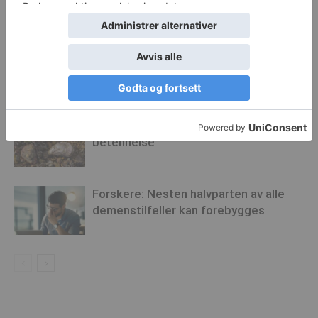
RELATERTE ARTIKLER
MER FRA FORFATTER
Enkel pusteteknikk kan dempe
avhengighetstrang
Østers kan bli nytt middel mot
betennelse
Forskere: Nesten halvparten av alle
demenstilfeller kan forebygges