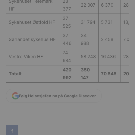
Sykehuset Telemark
28
22 007
6 370
28,9
HF
377
37
Sykehuset Østfold HF
31 794
5 731
18,0
525
37
34
Sørlandet sykehus HF
2 458
7,0
446
988
74
Vestre Viken HF
58 248
16 436
28,2
684
420
350
Totalt
70 845
20,2
992
147
Følg Helsesjefen.no på Google Discover