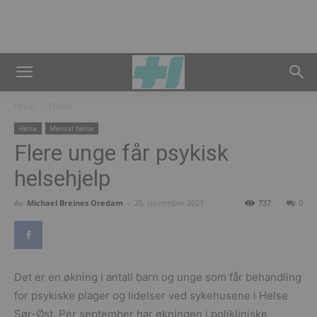
Hjem
Helse
Helse
Mental helse
Flere unge får psykisk
helsehjelp
Av
Michael Breines Oredam
-
25. november 2021
737
0
Det er en økning i antall barn og unge som får behandling
for psykiske plager og lidelser ved sykehusene i Helse
Sør-Øst. Per september har økningen i polikliniske