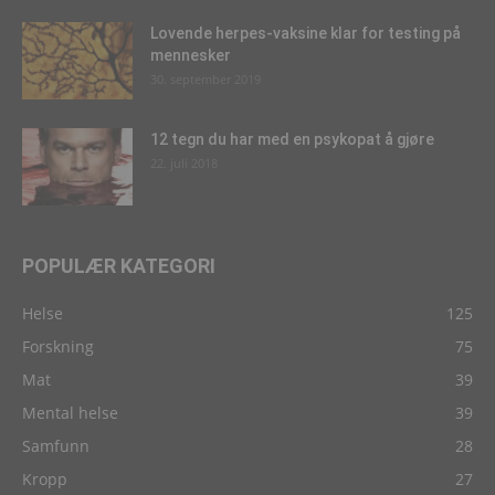
Lovende herpes-vaksine klar for testing på
mennesker
30. september 2019
12 tegn du har med en psykopat å gjøre
22. juli 2018
POPULÆR KATEGORI
Helse
125
Forskning
75
Mat
39
Mental helse
39
Samfunn
28
Kropp
27