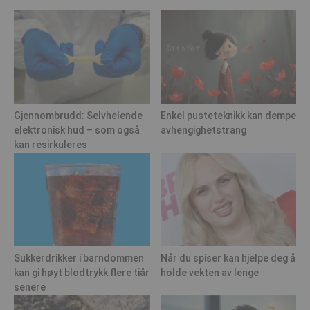
Gjennombrudd: Selvhelende
Enkel pusteteknikk kan dempe
elektronisk hud – som også
avhengighetstrang
kan resirkuleres
Sukkerdrikker i barndommen
Når du spiser kan hjelpe deg å
kan gi høyt blodtrykk flere tiår
holde vekten av lenge
senere