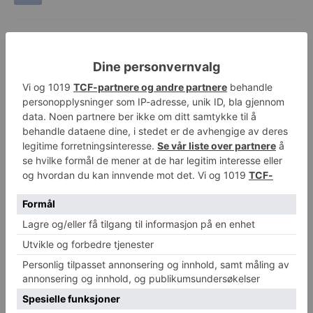
Forrige artikkel
Neste artikkel
NTNU koronatest mottar
En ekstra times søvn kan
Forskningsrådets
hjelpe overvektige til å spise
innovasjonspris
mindre
Michael Breines Oredam
http://www.helsesjefen.no