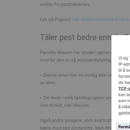
smitte fra pestbakterien.
Les på Popidol:
Når sluttet klovnene å væ
Tåler pest bedre enn de fl
Pernille Nilsson har studert genene til net
hvorfor den er så motstandsdyktig.
– Denne arten har en veldig stor utbredelse,
av dem.
– De lever i små familiegrupper under jor
rom til mat, sier Nilsson.
Også andre gnagere, som svartrotta på Mada
bære med seg pestsmitte. Men
Rhombomys