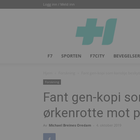
Logg inn / Meld inn
Helsesjefen
F7
SPORTEN
F7CITY
BEVEGELSER
Hjem
Forskning
Fant gen-kopi som kanskje beskyt
Forskning
Fant gen-kopi so
ørkenrotte mot 
Av
Michael Breines Oredam
-
4. oktober 2019