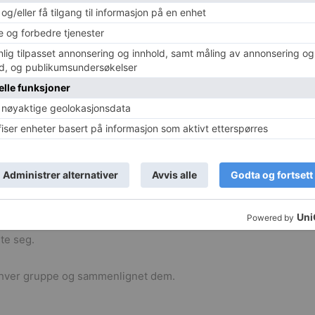
ig overfor pest. En høy andel av dem har overlevd
forteller hun.
A av ørkenrotter fra Kina. Det ville neppe vært
ten, så eksperimentene er utført av kinesiske forskere.
ble gjort i et testlaboratorium.
 med på hva som skjedde.
te seg.
 i hver gruppe og sammenlignet dem.