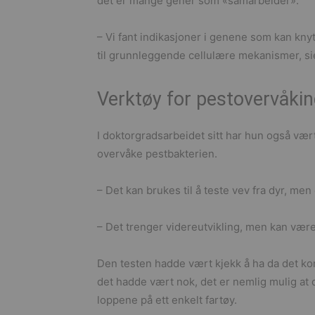
det er mange gener som «samarbeider».
– Vi fant indikasjoner i genene som kan knyt
til grunnleggende cellulære mekanismer, sie
Verktøy for pestovervåki
I doktorgradsarbeidet sitt har hun også vært
overvåke pestbakterien.
– Det kan brukes til å teste vev fra dyr, men 
– Det trenger videreutvikling, men kan væ
Den testen hadde vært kjekk å ha da det kom 
det hadde vært nok, det er nemlig mulig at d
loppene på ett enkelt fartøy.