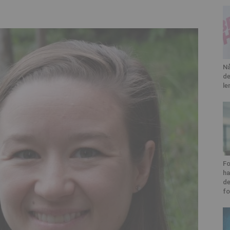
Nå
de
le
Fo
ha
de
fo