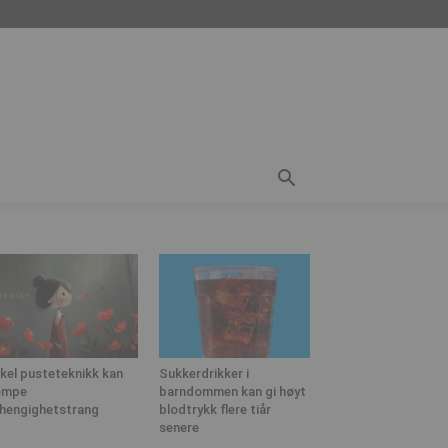
kel pusteteknikk kan
Sukkerdrikker i
empe
barndommen kan gi høyt
hengighetstrang
blodtrykk flere tiår
senere