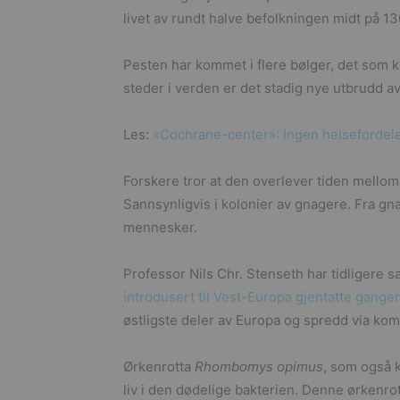
livet av rundt halve befolkningen midt på 130
Pesten har kommet i flere bølger, det som ka
steder i verden er det stadig nye utbrudd av
Les:
«Cochrane-center»: Ingen helsefordeler
Forskere tror at den overlever tiden mellom
Sannsynligvis i kolonier av gnagere. Fra gn
mennesker.
Professor Nils Chr. Stenseth har tidligere sa
introdusert til Vest-Europa gjentatte ganger
østligste deler av Europa og spredd via ko
Ørkenrotta
Rhombomys opimus
, som også 
liv i den dødelige bakterien. Denne ørkenrott