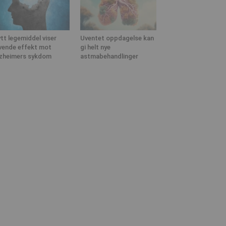
tt legemiddel viser
Uventet oppdagelse kan
vende effekt mot
gi helt nye
zheimers sykdom
astmabehandlinger