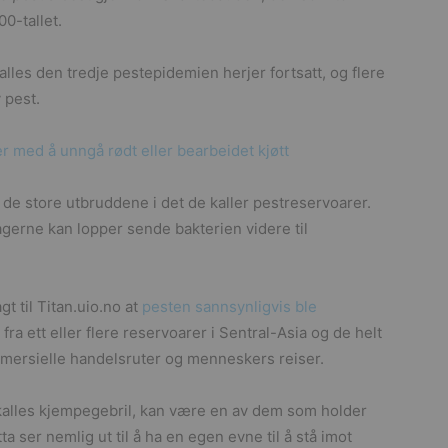
0-tallet.
lles den tredje pestepidemien herjer fortsatt, og flere
 pest.
 med å unngå rødt eller bearbeidet kjøtt
 de store utbruddene i det de kaller pestreservoarer.
agerne kan lopper sende bakterien videre til
gt til Titan.uio.no at
pesten sannsynligvis ble
fra ett eller flere reservoarer i Sentral-Asia og de helt
mmersielle handelsruter og menneskers reiser.
kalles kjempegebril, kan være en av dem som holder
a ser nemlig ut til å ha en egen evne til å stå imot