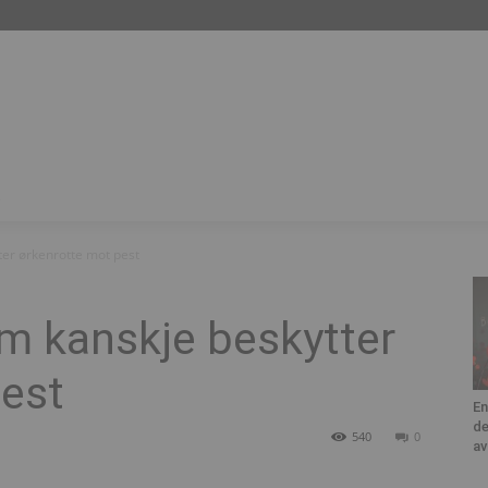
ter ørkenrotte mot pest
m kanskje beskytter
pest
En
d
540
0
av