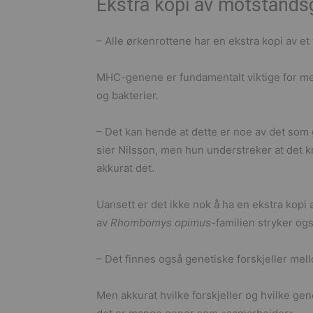
Ekstra kopi av motstands
– Alle ørkenrottene har en ekstra kopi av et
MHC-genene er fundamentalt viktige for m
og bakterier.
– Det kan hende at dette er noe av det som 
sier Nilsson, men hun understreker at det kr
akkurat det.
Uansett er det ikke nok å ha en ekstra k
av
Rhombomys opimus
-familien stryker og
– Det finnes også genetiske forskjeller me
Men akkurat hvilke forskjeller og hvilke gener