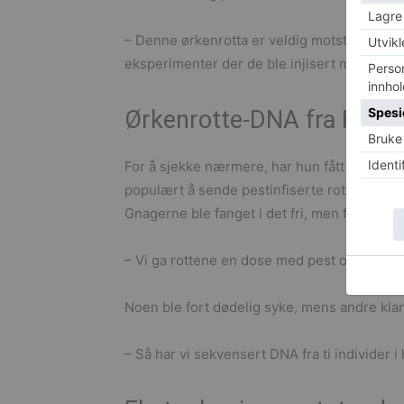
– Denne ørkenrotta er veldig motstandsdykt
eksperimenter der de ble injisert med pest, 
Ørkenrotte-DNA fra Kina
For å sjekke nærmere, har hun fått sendt DN
populært å sende pestinfiserte rotter i pos
Gnagerne ble fanget i det fri, men forsøkene 
– Vi ga rottene en dose med pest og fulgte
Noen ble fort dødelig syke, mens andre klar
– Så har vi sekvensert DNA fra ti individer