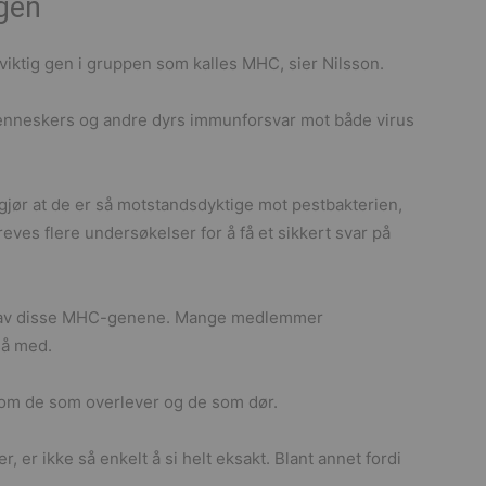
gen
 viktig gen i gruppen som kalles MHC, sier Nilsson.
enneskers og andre dyrs immunforsvar mot både virus
gjør at de er så motstandsdyktige mot pestbakterien,
eves flere undersøkelser for å få et sikkert svar på
opi av disse MHC-genene. Mange medlemmer
så med.
llom de som overlever og de som dør.
, er ikke så enkelt å si helt eksakt. Blant annet fordi