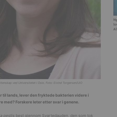
Ny
lo
Al
vitenskap ved Universitetet i Oslo. Foto: Eivind Torgersen/UiO
 til lands, lever den fryktede bakterien videre i
re med? Forskere leter etter svar i genene.
ia pestis
best gjennom Svartedauden, den som tok