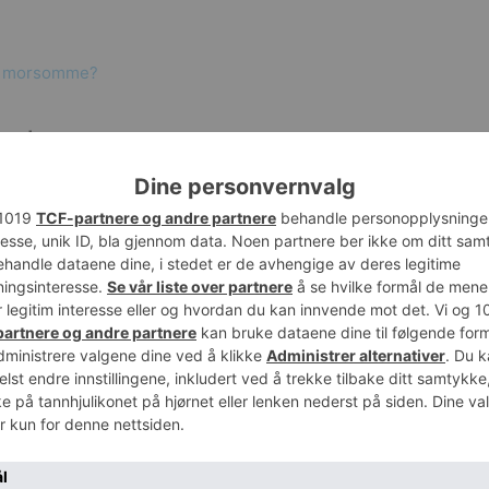
re morsomme?
este
topp denne ørkenrotta for å se om hun kunne finne ut
 fra Iran og langt inn i Kina. Det finnes veldig mange
den der de graver huleganger med egne barnerom og
gaskar eller brunrotta i middelalderens Europa, kan
 opimus
var ekstra interessant for Nilsson.