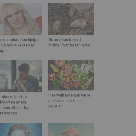
r du spiser kan hjelpe
Østers kan bli nytt
g å holde vekten av
middel mot betennelse
nge
Intervallfaste kan være
rskere: Nesten
enklere enn å telle
lvparten av alle
kalorier
menstilfeller kan
rebygges