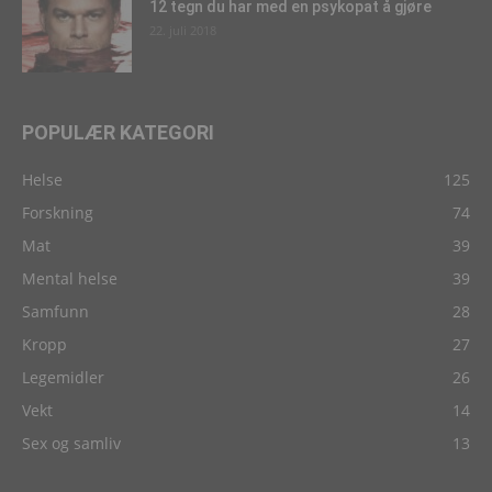
12 tegn du har med en psykopat å gjøre
22. juli 2018
POPULÆR KATEGORI
Helse
125
Forskning
74
Mat
39
Mental helse
39
Samfunn
28
Kropp
27
Legemidler
26
Vekt
14
Sex og samliv
13