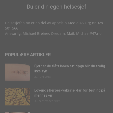
Du er din egen helsesjef
Helsesjefen.no er en del av Appelsin Media AS Org nr 928
501 566
Ansvarlig: Michael Breines Oredam: Mail:
Michael@f7.no
POPULÆRE ARTIKLER
Fjerner du flått innen ett døgn blir du trolig
ikke syk
29. juni 2018
Lovende herpes-vaksine klar for testing på
mennesker
30. september 2019