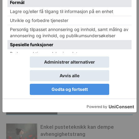
Luftforurensing øker sjansen
Eldre med demens har det
for Alzheimers og demens
bedre på en gård
Kyrre Dahl
http://helsesjefen.no
RELATERTE ARTIKLER
MER FRA FORFATTER
Enkel pusteteknikk kan dempe
avhengighetstrang