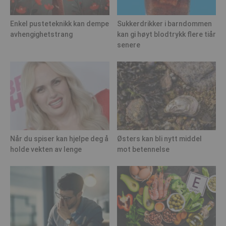
Enkel pusteteknikk kan dempe
Sukkerdrikker i barndommen
avhengighetstrang
kan gi høyt blodtrykk flere tiår
senere
Når du spiser kan hjelpe deg å
Østers kan bli nytt middel
holde vekten av lenge
mot betennelse