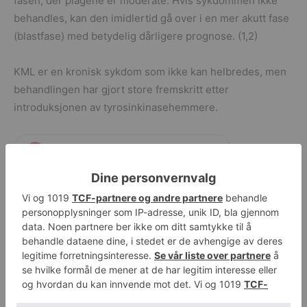
fasen, der plagene er moderate. Hvis sykdommen ikke
behandles, kan den imidlertid gå over i en mer akutt fase
(blastfase) med betydelig dårligere prognose. (1,2)
KML er en kronisk sykdom som ikke kan helbredes, men
behandlingen har gjort store fremskritt etter
introduksjonen av tyrosinkinasehemmere.
Følg Helsesjefen.no på Google Discover
Forrige artikkel
Neste artikkel