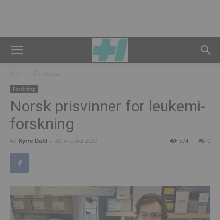
Hjem
Forskning
Forskning
Norsk prisvinner for leukemi-
forskning
Av
Kyrre Dahl
-
30. oktober 2020
574
0