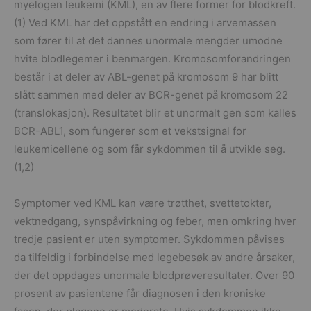
myelogen leukemi (KML), en av flere former for blodkreft.
(1) Ved KML har det oppstått en endring i arvemassen
som fører til at det dannes unormale mengder umodne
hvite blodlegemer i benmargen. Kromosomforandringen
består i at deler av ABL-genet på kromosom 9 har blitt
slått sammen med deler av BCR-genet på kromosom 22
(translokasjon). Resultatet blir et unormalt gen som kalles
BCR-ABL1, som fungerer som et vekstsignal for
leukemicellene og som får sykdommen til å utvikle seg.
(1,2)
Symptomer ved KML kan være trøtthet, svettetokter,
vektnedgang, synspåvirkning og feber, men omkring hver
tredje pasient er uten symptomer. Sykdommen påvises
da tilfeldig i forbindelse med legebesøk av andre årsaker,
der det oppdages unormale blodprøveresultater. Over 90
prosent av pasientene får diagnosen i den kroniske