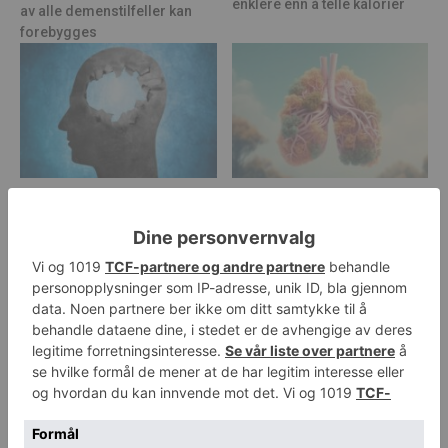
enklere enn å telle kalorier
av alle demenstilfeller kan
forebygges
Nytt legemiddel viser lovende
Uventet oppdagelse kan gi
effekt mot Alzheimers
helt nye astmabehandlinger
sykdom