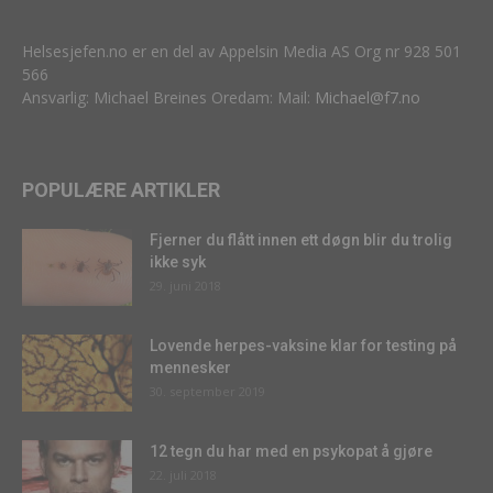
Helsesjefen.no er en del av Appelsin Media AS Org nr 928 501
566
Ansvarlig: Michael Breines Oredam: Mail:
Michael@f7.no
POPULÆRE ARTIKLER
Fjerner du flått innen ett døgn blir du trolig
ikke syk
29. juni 2018
Lovende herpes-vaksine klar for testing på
mennesker
30. september 2019
12 tegn du har med en psykopat å gjøre
22. juli 2018