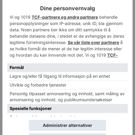
Kilde:
UiO – Det medisinske fakultet
Se også:
Bør prioritere forskning på pasienter
Følg Helsesjefen.no på Google Discover
TAGS
hjerne
Forrige artikkel
Neste artikkel
Banksy bilde skaffer millioner
2 av 10 bruker aldri hjelm