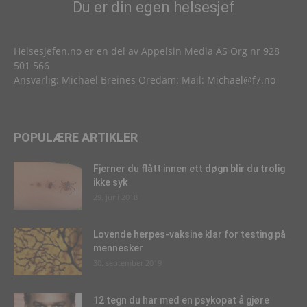
Du er din egen helsesjef
Helsesjefen.no er en del av Appelsin Media AS Org nr 928
501 566
Ansvarlig: Michael Breines Oredam: Mail:
Michael@f7.no
POPULÆRE ARTIKLER
Fjerner du flått innen ett døgn blir du trolig
ikke syk
29. juni 2018
Lovende herpes-vaksine klar for testing på
mennesker
30. september 2019
12 tegn du har med en psykopat å gjøre