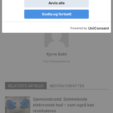
til helsevesenet
Kyrre Dahl
http://helsesjefen.no
RELATERTE ARTIKLER
MER FRA FORFATTER
Gjennombrudd: Selvhelende
elektronisk hud – som også kan
resirkuleres