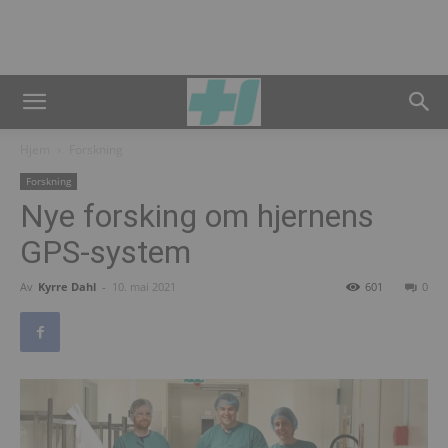
Hjem
Forskning
Forskning
Nye forsking om hjernens
GPS-system
Av
Kyrre Dahl
-
10. mai 2021
601
0