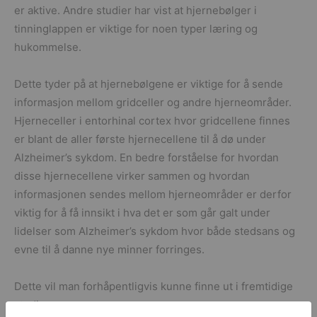
er aktive. Andre studier har vist at hjernebølger i
tinninglappen er viktige for noen typer læring og
hukommelse.
Dette tyder på at hjernebølgene er viktige for å sende
informasjon mellom gridceller og andre hjerneområder.
Hjerneceller i entorhinal cortex hvor gridcellene finnes
er blant de aller første hjernecellene til å dø under
Alzheimer’s sykdom. En bedre forståelse for hvordan
disse hjernecellene virker sammen og hvordan
informasjonen sendes mellom hjerneområder er derfor
viktig for å få innsikt i hva det er som går galt under
lidelser som Alzheimer’s sykdom hvor både stedsans og
evne til å danne nye minner forringes.
Dette vil man forhåpentligvis kunne finne ut i fremtidige
studier.