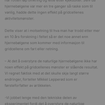
når rotten løp omkring og lette etter kjeksbiter. Selv da
hjernebølgene var mer en tre ganger så raske som til
vanlig, hadde dette ingen effekt på gridcellenes
aktivitetsmønster.
Dette viser at i motsetning til hva man har trodd etter mer
en 10 års forskning i feltet så er det noe annet enn
hjernebølgene som kommer med informasjon til
gridcellene om fart eller retning.
– At det å overstyre de naturlige hjernebølgene ikke har
noen effekt på gridcellenes mønster er slående resultat.
Vi regnet faktisk med at det skulle skje langt større
endringer, forteller Mikkel Lepperød som er
førsteforfatter av artikkelen.
-Vi jobbet lenge med den tekniske delen av
eksperimentet fordi det å overstyre de naturlige