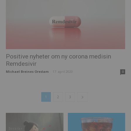
Positive nyheter om ny corona medisin
Remdesivir
Michael Breines Oredam
-
17. april 2020
0
1
2
3