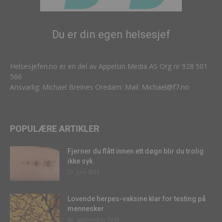
Du er din egen helsesjef
Helsesjefen.no er en del av Appelsin Media AS Org nr 928 501
566
Ansvarlig: Michael Breines Oredam: Mail:
Michael@f7.no
POPULÆRE ARTIKLER
Fjerner du flått innen ett døgn blir du trolig
ikke syk
29. juni 2018
Lovende herpes-vaksine klar for testing på
mennesker
30. september 2019