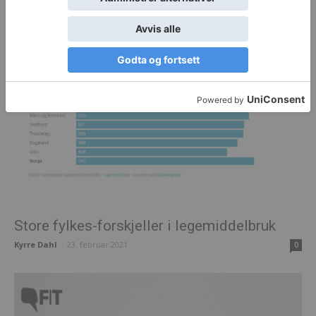
Store fylkes-forskjeller i legemiddelbruk
Kyrre Dahl
-
23. februar 2021
0