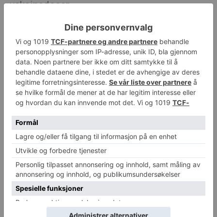
vaksinedoser
Michael Breines Oredam
-
26. april 2020
0
Det kinesiske farmasiselskapet SinoPharm
starter produksjon av corona-vaksine
Michael Breines Oredam
-
18. august 2020
0