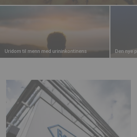
Uridom til menn med urininkontinens
Den nye p