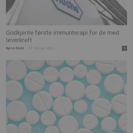
Godkjente første immunterapi for de med
leverkreft
Kyrre Dahl
-
16. februar 2021
0