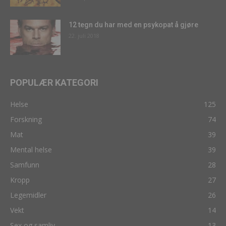
12 tegn du har med en psykopat å gjøre
22. juli 2018
POPULÆR KATEGORI
Helse
125
Forskning
74
Mat
39
Mental helse
39
Samfunn
28
Kropp
27
Legemidler
26
Vekt
14
Sex og samliv
13