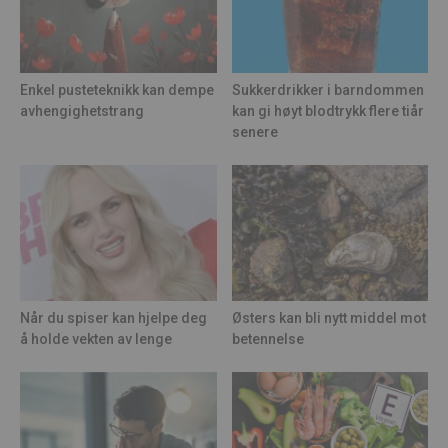
Enkel pusteteknikk kan dempe
Sukkerdrikker i barndommen
avhengighetstrang
kan gi høyt blodtrykk flere tiår
senere
Når du spiser kan hjelpe deg
Østers kan bli nytt middel mot
å holde vekten av lenge
betennelse