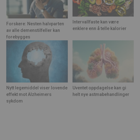
Intervallfaste kan være
Forskere: Nesten halvparten
enklere enn å telle kalorier
av alle demenstilfeller kan
forebygges
Nytt legemiddel viser lovende
Uventet oppdagelse kan gi
effekt mot Alzheimers
helt nye astmabehandlinger
sykdom