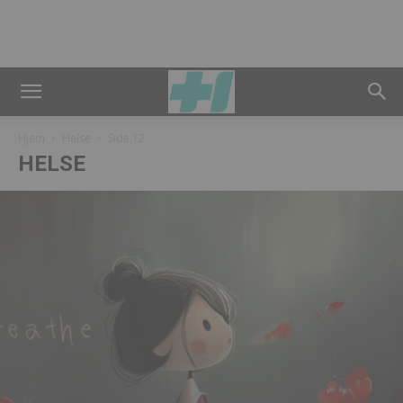
Hjem
Helse
Side 12
HELSE