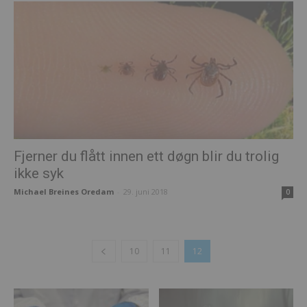
Fjerner du flått innen ett døgn blir du trolig
ikke syk
Michael Breines Oredam
-
29. juni 2018
0
10
11
12