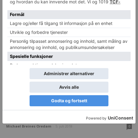
Fortsatt alt for mange deltidsstillinger
Michael Breines Oredam
-
18. august 2018
0
Dette er en app som faktisk redder liv
Michael Breines Oredam
-
5. juli 2018
0