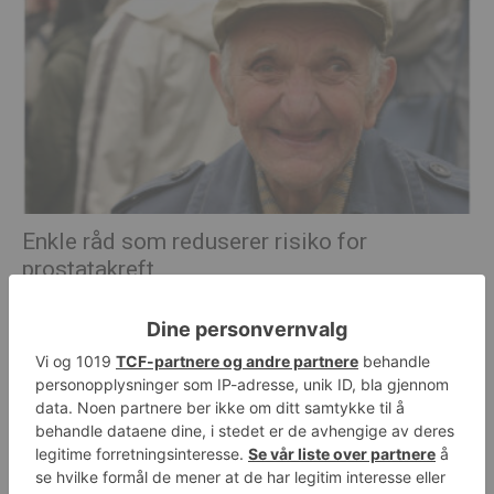
Enkle råd som reduserer risiko for
prostatakreft
Michael Breines Oredam
-
21. august 2018
0