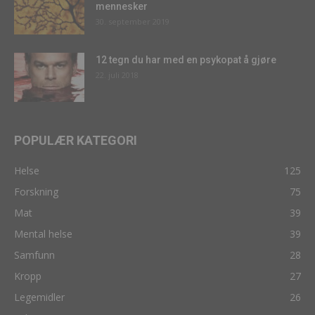
mennesker
30. september 2019
12 tegn du har med en psykopat å gjøre
22. juli 2018
POPULÆR KATEGORI
Helse
125
Forskning
75
Mat
39
Mental helse
39
Samfunn
28
Kropp
27
Legemidler
26