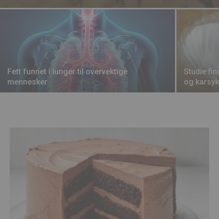
Fett funnet i lunger til overvektige
Studie fi
mennesker
og karsyk