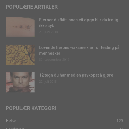
POPULÆRE ARTIKLER
Fjerner du flått innen ett døgn blir du trolig
ikke syk
29. juni 2018
Lovende herpes-vaksine klar for testing på
mennesker
30. september 2019
12 tegn du har med en psykopat å gjøre
22. juli 2018
POPULÆR KATEGORI
Helse
125