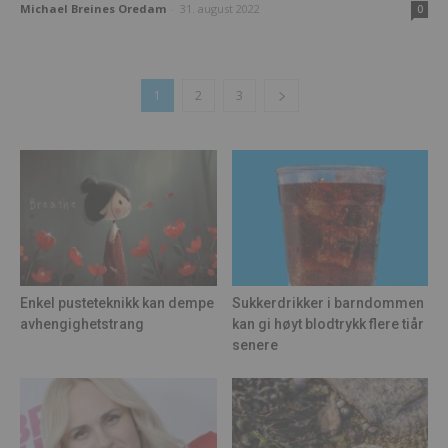
Michael Breines Oredam
-
31. august 2022
0
1
2
3
Enkel pusteteknikk kan dempe
Sukkerdrikker i barndommen
avhengighetstrang
kan gi høyt blodtrykk flere tiår
senere