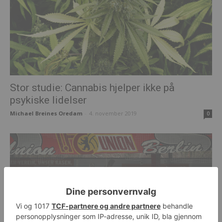
Stor studie: Cannabis hjelper ikke på
psykiske lidelser
Michael Breines Oredam
-
4. november 2019
0