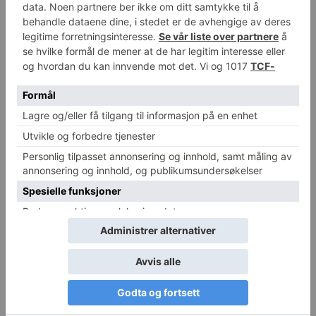
Forhatt fotballboss nær en coronavaksine
Michael Breines Oredam
-
28. mars 2020
0