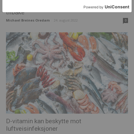
Ny svensk oppfinnelse: Blinde fikk synet
tilbake
Michael Breines Oredam
-
24. august 2022
0
D-vitamin kan beskytte mot
luftveisinfeksjoner