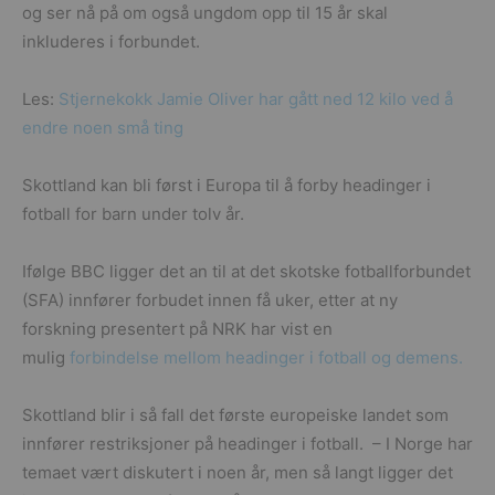
og ser nå på om også ungdom opp til 15 år skal
inkluderes i forbundet.
Les:
Stjernekokk Jamie Oliver har gått ned 12 kilo ved å
endre noen små ting
Skottland kan bli først i Europa til å forby headinger i
fotball for barn under tolv år.
Ifølge BBC ligger det an til at det skotske fotballforbundet
(SFA) innfører forbudet innen få uker, etter at ny
forskning presentert på NRK har vist en
mulig
forbindelse mellom headinger i fotball og demens.
Skottland blir i så fall det første europeiske landet som
innfører restriksjoner på headinger i fotball. – I Norge har
temaet vært diskutert i noen år, men så langt ligger det