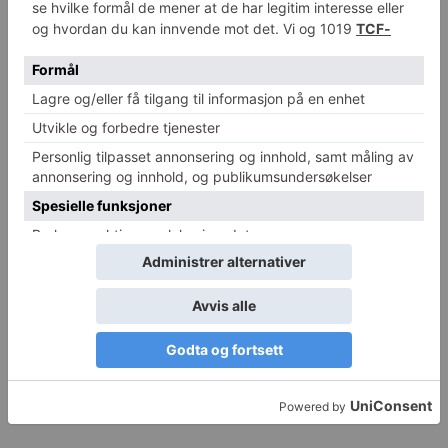
RELATERTE ARTIKLER
MER FRA FORFATTER
Enkel pusteteknikk kan dempe
avhengighetstrang
Østers kan bli nytt middel mot
betennelse
Forskere: Nesten halvparten av alle
demenstilfeller kan forebygges