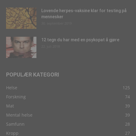
Lovende herpes-vaksine klar for testing på
mennesker
30. september 2019
12 tegn du har med en psykopat å gjøre
22. juli 2018
POPULÆR KATEGORI
Helse
125
Forskning
74
Mat
39
Mental helse
39
Samfunn
28
Kropp
27