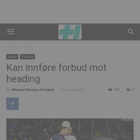
Hjem
Helse
Helse
Trening
Kan innføre forbud mot
heading
Av
Michael Breines Oredam
-
16. januar 2020
731
0