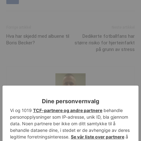
Forrige artikkel
Neste artikkel
Hva har skjedd med albuene til
Dedikerte fotballfans har
Boris Becker?
større risiko for hjerteinfarkt
på grunn av stress
Michael Breines Oredam
http://www.helsesjefen.no