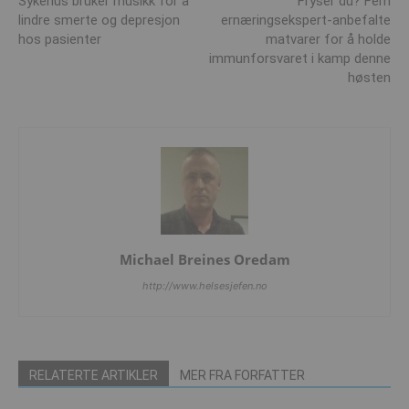
Sykehus bruker musikk for å
Fryser du? Fem
lindre smerte og depresjon
ernæringsekspert-anbefalte
hos pasienter
matvarer for å holde
immunforsvaret i kamp denne
høsten
Michael Breines Oredam
http://www.helsesjefen.no
RELATERTE ARTIKLER
MER FRA FORFATTER