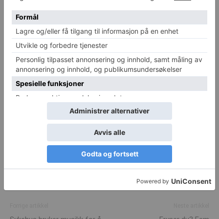
Research Imperial Biomedical Research Centre.
Les på F7:
Elon Musk må betale milliarder til eks ansatte:
«Let that sink in»
Følg Helsesjefen.no på Google Discover
TAGS
Hjerte
Forrige artikkel
Neste artikkel