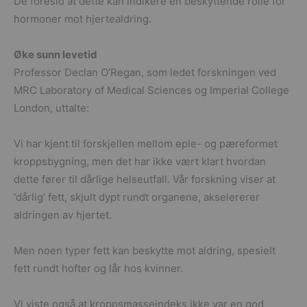
De foreslo at dette kan indikere en beskyttende rolle for
hormoner mot hjertealdring.
Øke sunn levetid
Professor Declan O’Regan, som ledet forskningen ved
MRC Laboratory of Medical Sciences og Imperial College
London, uttalte:
Vi har kjent til forskjellen mellom eple- og pæreformet
kroppsbygning, men det har ikke vært klart hvordan
dette fører til dårlige helseutfall. Vår forskning viser at
‘dårlig’ fett, skjult dypt rundt organene, akselererer
aldringen av hjertet.
Men noen typer fett kan beskytte mot aldring, spesielt
fett rundt hofter og lår hos kvinner.
Vi viste også at kroppsmasseindeks ikke var en god