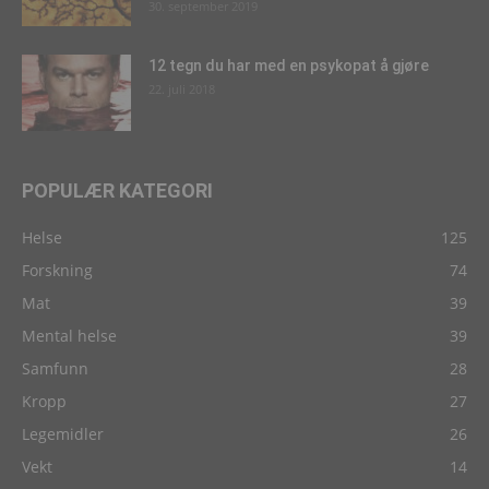
30. september 2019
12 tegn du har med en psykopat å gjøre
22. juli 2018
POPULÆR KATEGORI
Helse
125
Forskning
74
Mat
39
Mental helse
39
Samfunn
28
Kropp
27
Legemidler
26
Vekt
14