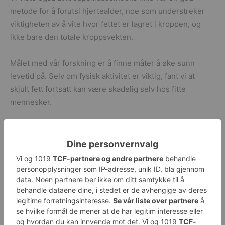
metode for å forutsi hjertealder, noe som understreker
viktigheten av å vite hvor fettet er lagret i kroppen, og
ikke bare den totale kroppsvekten.
Målet med vår forskning er å finne måter å øke sunn
levetid på. Selv om fysisk aktivitet er viktig, fant vi at
skjult fett fortsatt kan være skadelig selv hos fitte
mennesker.
I fremtiden planlegger vi å undersøke hvordan
medikamentell behandling, som GLP-1-hemmere (for
eksempel Ozempic), ikke bare kan forbedre diabetes og
fedme, men også målrette mot aldringseffektene til skjult
visceralt fett.
Denne studien ble finansiert av MRC, British Heart
Foundation og National Institute for Health and Care