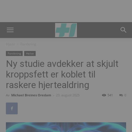
Hjem
Forskning
Forskning
Helse
Ny studie avdekker at skjult
kroppsfett er koblet til
raskere hjertealdring
Av
Michael Breines Oredam
-
23. august 2025
541
0