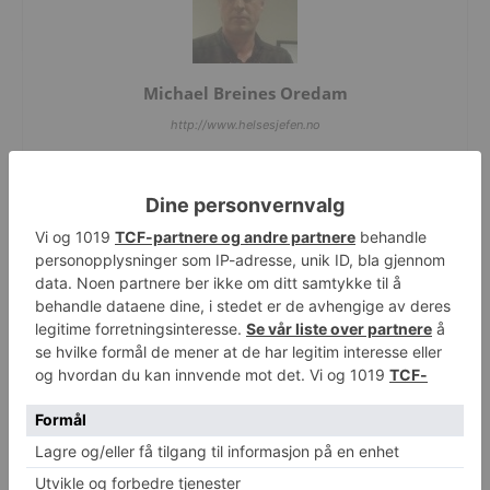
Michael Breines Oredam
http://www.helsesjefen.no
RELATERTE ARTIKLER
MER FRA FORFATTER
Enkel pusteteknikk kan dempe
avhengighetstrang
Østers kan bli nytt middel mot
betennelse