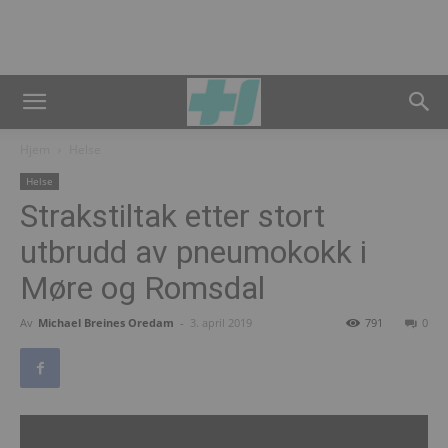
Hjem
Helse
Helse
Strakstiltak etter stort
utbrudd av pneumokokk i
Møre og Romsdal
Av
Michael Breines Oredam
-
3. april 2019
791
0