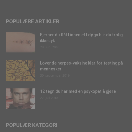
POPULÆRE ARTIKLER
Fjerner du flått innen ett døgn blir du trolig
ikke syk
29. juni 2018
Lovende herpes-vaksine klar for testing på
mennesker
30. september 2019
12 tegn du har med en psykopat å gjøre
22. juli 2018
POPULÆR KATEGORI