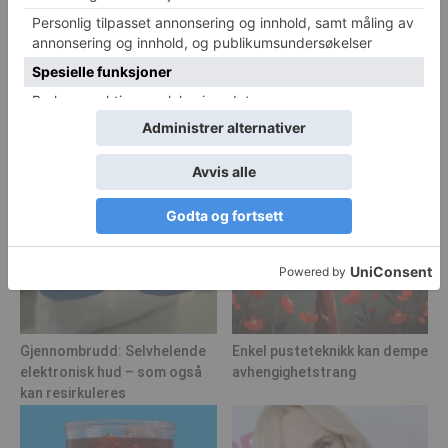
Forskere: Nesten halvparten av alle
demenstilfeller kan forebygges
Gjennombrudd: Selvhelende
Enkel pusteteknikk kan dempe
elektronisk hud – som også
avhengighetstrang
kan resirkuleres