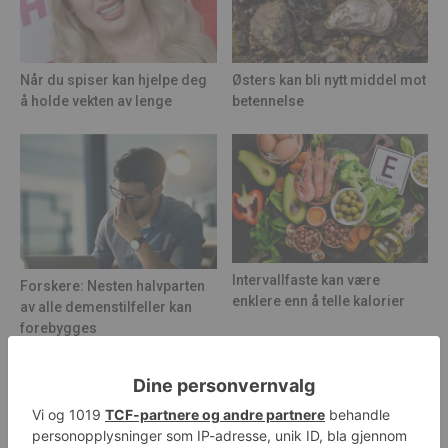
Når du spiser kan hjelpe deg
Østers kan bli nytt middel mot
å holde vekten av lenge
betennelse
Intervallfaste kan være
Forskere: Nesten halvparten
enklere enn å telle kalorier
av alle demenstilfeller kan
forebygges