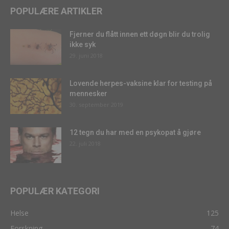
POPULÆRE ARTIKLER
Fjerner du flått innen ett døgn blir du trolig
ikke syk
29. juni 2018
Lovende herpes-vaksine klar for testing på
mennesker
30. september 2019
12 tegn du har med en psykopat å gjøre
22. juli 2018
POPULÆR KATEGORI
Helse
125
Forskning
74