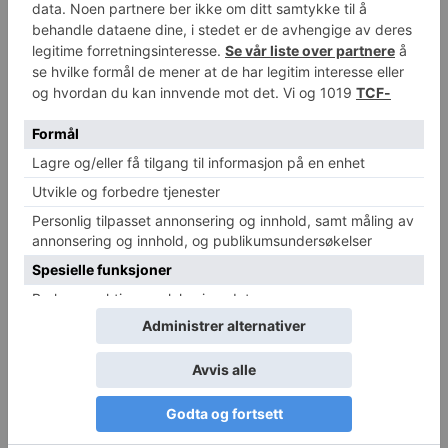
Nytt legemiddel viser lovende
Uventet oppdagelse kan gi
effekt mot Alzheimers
helt nye astmabehandlinger
sykdom