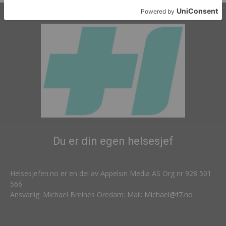
Du er din egen helsesjef
Helsesjefen.no er en del av Appelsin Media AS Org nr 928 501
566
Ansvarlig: Michael Breines Oredam: Mail:
Michael@f7.no